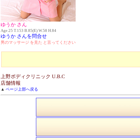
ゆうか さん
Age.25 T.153 B.85(E) W.58 H.84
ゆうか さんを問合せ
男のマッサージ を見た と言ってください
上野ボディクリニック U.B.C
店舗情報
▲
ページ上部へ戻る